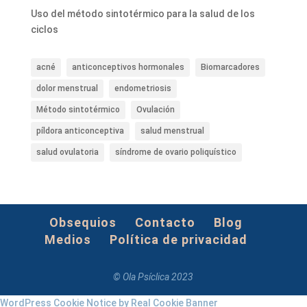
Uso del método sintotérmico para la salud de los
ciclos
acné
anticonceptivos hormonales
Biomarcadores
dolor menstrual
endometriosis
Método sintotérmico
Ovulación
píldora anticonceptiva
salud menstrual
salud ovulatoria
síndrome de ovario poliquístico
Obsequios
Contacto
Blog
Medios
Política de privacidad
© Ola Psíclica 2023
WordPress Cookie Notice by Real Cookie Banner